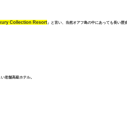
ury Collection Resort
」と言い、当然オアフ島の中にあっても長い歴
しい老舗高級ホテル。