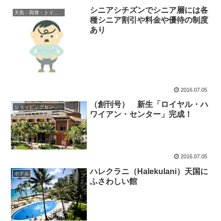
シニアシチズンでシニア層には各
天気・両替・トイレ事情・ハワイ基礎情報・キャンペーン・イベント・フェスティバル
種シニア割引や料金や優待の制度
あり
2016.07.05
（創刊号） 新生「ロイヤル・ハ
ショッピングセンター・アウトレット・デパート・スーパー・大型店
ワイアン・センター」完成！
2016.07.05
ハレクラニ（Halekulani）天国に
ホテル
ふさわしい館